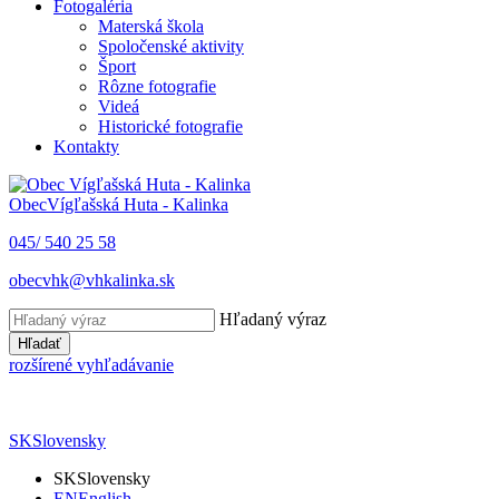
Fotogaléria
Materská škola
Spoločenské aktivity
Šport
Rôzne fotografie
Videá
Historické fotografie
Kontakty
Obec
Vígľašská Huta - Kalinka
045/ 540 25 58
obecvhk@vhkalinka.sk
Hľadaný výraz
Hľadať
rozšírené vyhľadávanie
SK
Slovensky
SK
Slovensky
EN
English