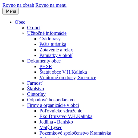
Rovno na obsah
Rovno na menu
Menu
Obec
O obci
Užitočné informácie
Cyklotrasy
Pešia turistika
Zotavenie a relax
Pamiatky v okolí
Dokumenty obce
PHSR
Štatút obce V.H.Kalinka
Vnútorné predpisy, Smernice
Farnosť
Školstvo
Cintoríny
Odpadové hospodárstvo
Firmy a organizácie v obci
Poľovnícke združenie
Eko Družstvo V.H.Kalinka
Jedlina - Banisko
Malý Lysec
Pozemkové spoločenstvo Kramárska