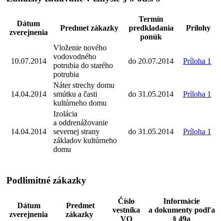
Termín
Dátum
Predmet zákazky
predkladania
Prílohy
zverejnenia
ponúk
Vloženie nového
vodovodného
10.07.2014
do 20.07.2014
Príloha 1
potrubia do starého
potrubia
Náter strechy domu
14.04.2014
smútku a časti
do 31.05.2014
Príloha 1
kultúrneho domu
Izolácia
a oddrenážovanie
14.04.2014
severnej strany
do 31.05.2014
Príloha 1
základov kultúrneho
domu
Podlimitné zákazky
Číslo
Informácie
Dátum
Predmet
vestníka
a dokumenty podľa
zverejnenia
zákazky
VO
§ 49a