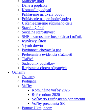
Matričný úrad
Dane a poplatky
Komunálny odpad
Prihlásenie na trvalý pobyt
Prihlásenie na prechodný pobyt
Určenie⁄zrušenie súpisného čísla
Stavebný úrad
Sociálna starostlivosť
SHR - samostatne hospodáriaci roľník
Rybársky lístok
Výrub drevín
Povinnosti chovateľa psa
Preberanie a evidencia sťažností
Tlačivá
Sadzobník poplatkov
Registrácia chovu ošípaných
Oznamy
Oznamy
Podujatia
Voľby
Komunálne voľby 2026
Referendum 2026
Voľby do Európskeho parlamentu
Voľby prezidenta SR
Pomoc Ukrajincom