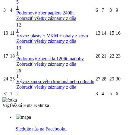
5
1
3
4
6
7
8
9
Podomový zber papiera 240lit.
Zobraziť všetky záznamy z dňa
12
1
10
11
13
14
15
16
Vývoz plasty + VKM + obaly z kovu
Zobraziť všetky záznamy z dňa
19
1
17
18
20
21
22
23
Podomový zber skla 120lit. nádoby
Zobraziť všetky záznamy z dňa
26
1
24
25
27
28
29
30
Vývoz zmesového komunálneho odpadu
Zobraziť všetky záznamy z dňa
31
1
2
3
4
5
6
Vígľašská Huta-Kalinka
Sledujte nás na Facebooku