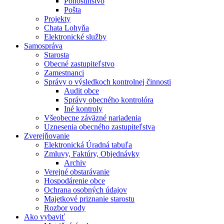
Pohostinstvo
Pošta
Projekty
Chata Lohyňa
Elektronické služby
Samospráva
Starosta
Obecné zastupiteľstvo
Zamestnanci
Správy o výsledkoch kontrolnej činnosti
Audit obce
Správy obecného kontrolóra
Iné kontroly
Všeobecne záväzné nariadenia
Uznesenia obecného zastupiteľstva
Zverejňovanie
Elektronická Úradná tabuľa
Zmluvy, Faktúry, Objednávky
Archiv
Verejné obstarávanie
Hospodárenie obce
Ochrana osobných údajov
Majetkové priznanie starostu
Rozbor vody
Ako vybaviť