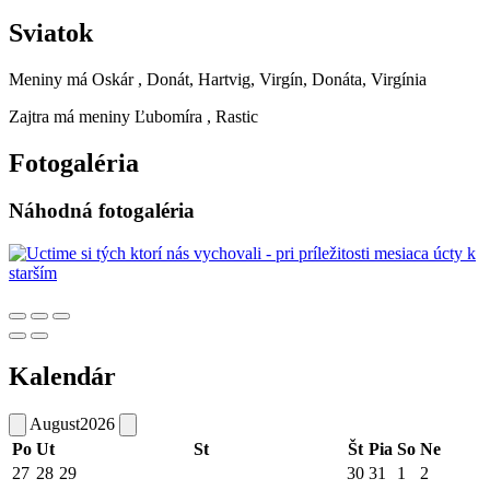
Sviatok
Meniny má
Oskár
, Donát, Hartvig, Virgín, Donáta, Virgínia
Zajtra má meniny
Ľubomíra
, Rastic
Fotogaléria
Náhodná fotogaléria
Kalendár
August
2026
Po
Ut
St
Št
Pia
So
Ne
27
28
29
30
31
1
2