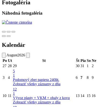
Fotogaléria
Náhodná fotogaléria
Kalendár
August
2026
Po
Ut
St
Št
Pia
So
Ne
27
28
29
30
31
1
2
5
1
3
4
6
7
8
9
Podomový zber papiera 240lit.
Zobraziť všetky záznamy z dňa
12
1
10
11
13
14
15
16
Vývoz plasty + VKM + obaly z kovu
Zobraziť všetky záznamy z dňa