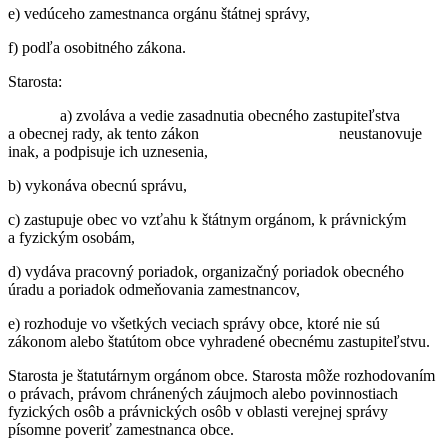
e) vedúceho zamestnanca orgánu štátnej správy,
f) podľa osobitného zákona.
Starosta:
a) zvoláva a vedie zasadnutia obecného zastupiteľstva
a obecnej rady, ak tento zákon neustanovuje
inak, a podpisuje ich uznesenia,
b) vykonáva obecnú správu,
c) zastupuje obec vo vzťahu k štátnym orgánom, k právnickým
a fyzickým osobám,
d) vydáva pracovný poriadok, organizačný poriadok obecného
úradu a poriadok odmeňovania zamestnancov,
e) rozhoduje vo všetkých veciach správy obce, ktoré nie sú
zákonom alebo štatútom obce vyhradené obecnému zastupiteľstvu.
Starosta je štatutárnym orgánom obce. Starosta môže rozhodovaním
o právach, právom chránených záujmoch alebo povinnostiach
fyzických osôb a právnických osôb v oblasti verejnej správy
písomne poveriť zamestnanca obce.