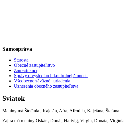
Samospráva
Starosta
Obecné zastupiteľstvo
Zamestnanci
Správy o výsledkoch kontrolnej činnosti
Všeobecne záväzné nariadenia
Uznesenia obecného zastupiteľstva
Sviatok
Meniny má
Štefánia
, Kajetán, Afra, Afrodita, Kajetána, Štefana
Zajtra má meniny
Oskár
, Donát, Hartvig, Virgín, Donáta, Virgínia