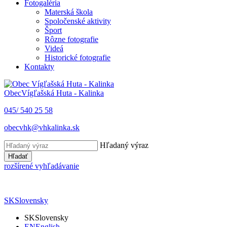
Fotogaléria
Materská škola
Spoločenské aktivity
Šport
Rôzne fotografie
Videá
Historické fotografie
Kontakty
Obec
Vígľašská Huta - Kalinka
045/ 540 25 58
obecvhk@vhkalinka.sk
Hľadaný výraz
Hľadať
rozšírené vyhľadávanie
SK
Slovensky
SK
Slovensky
EN
English