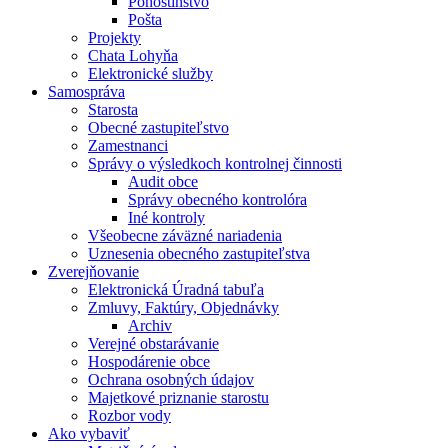
Pohostinstvo
Pošta
Projekty
Chata Lohyňa
Elektronické služby
Samospráva
Starosta
Obecné zastupiteľstvo
Zamestnanci
Správy o výsledkoch kontrolnej činnosti
Audit obce
Správy obecného kontrolóra
Iné kontroly
Všeobecne záväzné nariadenia
Uznesenia obecného zastupiteľstva
Zverejňovanie
Elektronická Úradná tabuľa
Zmluvy, Faktúry, Objednávky
Archiv
Verejné obstarávanie
Hospodárenie obce
Ochrana osobných údajov
Majetkové priznanie starostu
Rozbor vody
Ako vybaviť