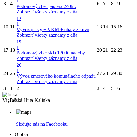
1
3
4
6
7
8
9
Podomový zber papiera 240lit.
Zobraziť všetky záznamy z dňa
12
1
10
11
13
14
15
16
Vývoz plasty + VKM + obaly z kovu
Zobraziť všetky záznamy z dňa
19
1
17
18
20
21
22
23
Podomový zber skla 120lit. nádoby
Zobraziť všetky záznamy z dňa
26
1
24
25
27
28
29
30
Vývoz zmesového komunálneho odpadu
Zobraziť všetky záznamy z dňa
31
1
2
3
4
5
6
Vígľašská Huta-Kalinka
Sledujte nás na Facebooku
O obci