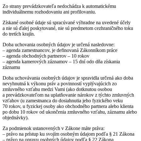
Zo strany prevádzkovateľa nedochádza k automatickému
individuálnemu rozhodovaniu ani profilovaniu.
Získané osobné údaje sú spracúvané výhradne na uvedené účely
a nie sú ďalej poskytované, nie sú predmetom cezhraničného toku
do tretích krajín.
Doba uchovania osobných údajov je určená nasledovne:
– agenda zamestnancov, je definovaná Zákonníkom práce
– agenda obchodných partnerov – 10 rokov
– agenda kamerových záznamov – 15 dní odo dňa získania
záznamu
Doba uchovávania osobných údajov je spravidla určená ako doba
nevyhnutná k výkonu práv a povinností vyplývajúcich zo
zmluvného vzťahu medzi Vami (ako dotknutou osobou
a prevádzkovateľom na uplatňovanie nárokov z týchto zmluvných
vzťahov (u zamestnanca do dosiahnutia jeho fyzického veku
70 rokov, u fyzickej osoby ako obchodného partnera alebo klienta
po dobu 10 rokov od ukončenia zmluvného vzťahu, záznamu alebo
objednávky).
Za podmienok ustanovených v Zákone máte práva:
– právo na prístup ku svojím osobným údajom podľa § 21 Zákona
– právo na opravu osobných údajov podľa § 22 Zákona