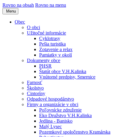
Rovno na obsah
Rovno na menu
Menu
Obec
O obci
Užitočné informácie
Cyklotrasy
Pešia turistika
Zotavenie a relax
Pamiatky v okolí
Dokumenty obce
PHSR
Štatút obce V.H.Kalinka
Vnútorné predpisy, Smernice
Farnosť
Školstvo
Cintoríny
Odpadové hospodárstvo
Firmy a organizácie v obci
Poľovnícke združenie
Eko Družstvo V.H.Kalinka
Jedlina - Banisko
Malý Lysec
Pozemkové spoločenstvo Kramárska