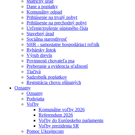
Matričný úrad
Dane a poplatky
Komunálny odpad
Prihlásenie na trvalý pobyt
Prihlásenie na prechodný pobyt
Určenie⁄zrušenie súpisného čísla
Stavebný úrad
Sociálna starostlivosť
SHR - samostatne hospodáriaci roľník
Rybársky lístok
Výrub drevín
Povinnosti chovateľa psa
Preberanie a evidencia sťažností
Tlačivá
Sadzobník poplatkov
Registrácia chovu ošípaných
Oznamy
Oznamy
Podujatia
Voľby
Komunálne voľby 2026
Referendum 2026
Voľby do Európskeho parlamentu
Voľby prezidenta SR
Pomoc Ukrajincom