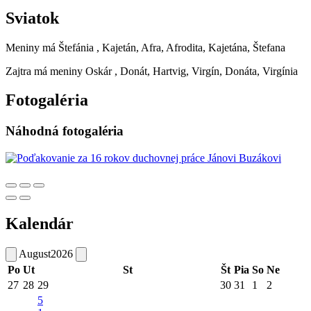
Sviatok
Meniny má
Štefánia
, Kajetán, Afra, Afrodita, Kajetána, Štefana
Zajtra má meniny
Oskár
, Donát, Hartvig, Virgín, Donáta, Virgínia
Fotogaléria
Náhodná fotogaléria
Kalendár
August
2026
Po
Ut
St
Št
Pia
So
Ne
27
28
29
30
31
1
2
5