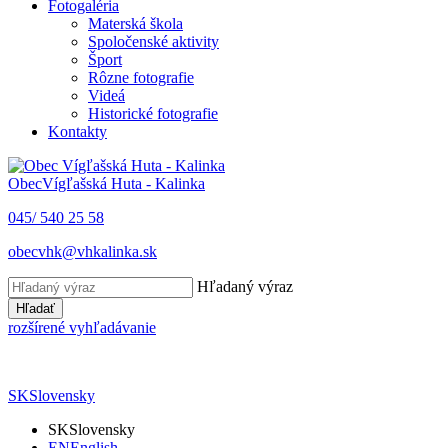
Fotogaléria
Materská škola
Spoločenské aktivity
Šport
Rôzne fotografie
Videá
Historické fotografie
Kontakty
Obec
Vígľašská Huta - Kalinka
045/ 540 25 58
obecvhk@vhkalinka.sk
Hľadaný výraz
Hľadať
rozšírené vyhľadávanie
SK
Slovensky
SK
Slovensky
EN
English