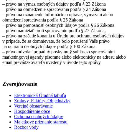
– právo na výmaz osobných údajov podľa § 23 Zákona
– právo na obmedzenie spracovania podľa § 24 Zákona
– právo na oznámenie informácie o oprave, vymazaní alebo
obmedzení spracúvania podľa § 25 Zákona
– právo na prenosnosť osobných údajov podľa § 26 Zákona
– právo namietať proti spracovaniu podľa § 27 Zákona,
– právo na začatie konania u Úradu pre ochranu osobných údajov
v prípade, že sa domnievate, že bolo porušené Vaše právo
na ochranu osobných údajov podľa § 100 Zákona
– právo odvolať prípadný poskytnutý súhlas so spracovaním
marketingovej agendy písomne alebo elektronicky na adresu alebo
email prevádzkovateľa uvedený v úvode tejto správy.
Zverejňovanie
Elektronická Úradná tabuľa
Zmluvy, Faktúry, Objednávky
Verejné obstarávanie
Hospodárenie obce
Ochrana osobných údajov
Majetkové priznanie starostu
Rozbor vody