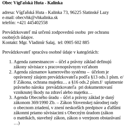
Obec Vígľašská Huta - Kalinka
adresa: Vígľašská Huta - Kalinka 73, 96225 Slatinské Lazy
e-mail: obecvhk@vhkalinka.sk
telefón: +421 445402558
Prevádzkovateľ má určenú zodpovednú osobu pre ochranu
osobných údajov.
Kontakt: Mgr. Vladimír Salaj, tel: 0905 602 885
Prevádzkovateľ spracúva osobné údaje v kategóriách:
Agenda zamestnancov – účel a právny základ definujú
zákony súvisiace s pracovnoprávnym vzťahom
Agenda záznamov kamerového systému – účelom je
oprávnený záujem prevádzkovateľa podľa §13 ods.1 písm. e/
f/ Zákona, ochrana majetku… a §16 ods.2 písm.f/ uplatnenie
právneho nároku prevádzkovateľa pri dokumentovaní
vzniknutej škody na zdraví alebo majetku…
Agenda Obecného úradu – účel a právny základ je daný
zákonom 369/1990 Zb. – Zákon Slovenskej národnej rady
o obecnom zriadení, v znení neskorších predpisov a ďalšími
zákonmi priamo súvisiacimi s Obecným úradom (zákon
o matrikách, stavebný zákon, zákon o verejnom obstarávaní
…)