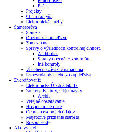
Pohostinstvo
Pošta
Projekty
Chata Lohyňa
Elektronické služby
Samospráva
Starosta
Obecné zastupiteľstvo
Zamestnanci
Správy o výsledkoch kontrolnej činnosti
Audit obce
Správy obecného kontrolóra
Iné kontroly
Všeobecne záväzné nariadenia
Uznesenia obecného zastupiteľstva
Zverejňovanie
Elektronická Úradná tabuľa
Zmluvy, Faktúry, Objednávky
Archiv
Verejné obstarávanie
Hospodárenie obce
Ochrana osobných údajov
Majetkové priznanie starostu
Rozbor vody
Ako vybaviť