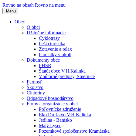
Rovno na obsah
Rovno na menu
Menu
Obec
O obci
Užitočné informácie
Cyklotrasy
Pešia turistika
Zotavenie a relax
Pamiatky v okolí
Dokumenty obce
PHSR
Štatút obce V.H.Kalinka
Vnútorné predpisy, Smernice
Farnosť
Školstvo
Cintoríny
Odpadové hospodárstvo
Firmy a organizácie v obci
Poľovnícke združenie
Eko Družstvo V.H.Kalinka
Jedlina - Banisko
Malý Lysec
Pozemkové spoločenstvo Kramárska