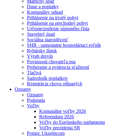
Matričný úrad
Dane a poplatky
Komunálny odpad
Prihlásenie na trvalý pobyt
Prihlásenie na prechodný pobyt
Určenie⁄zrušenie súpisného čísla
Stavebný úrad
Sociálna starostlivosť
SHR - samostatne hospodáriaci roľník
Rybársky lístok
Výrub drevín
Povinnosti chovateľa psa
Preberanie a evidencia sťažností
Tlačivá
Sadzobník poplatkov
Registrácia chovu ošípaných
Oznamy
Oznamy
Podujatia
Voľby
Komunálne voľby 2026
Referendum 2026
Voľby do Európskeho parlamentu
Voľby prezidenta SR
Pomoc Ukrajincom