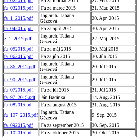
fa_022015.pdf
Fa za február 2015
27. Feb. 2015
fa_032015.pdf
Fa za marec 2015
31. Mar. 2015
Ing.arch. Tatiana
fa_1_2015.pdf
20. Apr. 2015
Gézeová
fa_042015.pdf
Fa za apríl 2015
30. Apr. 2015
Ing.arch. Tatiana
z_1_2015.pdf
22. Máj. 2015
Gézeová
fa_052015.pdf
Fa za máj 2015
29. Máj 2015
fa_062015.pdf
Fa za jún 2015
30. Jún 2015
Ing.arch. Tatiana
fa_86_2015.pdf
20. Júl 2015
Gézeová
Ing.arch. Tatiana
fa_90_2015.pdf
29. Júl 2015
Gézeová
fa_072015.pdf
Fa za júl 2015
31. Júl 2015
fa_97_2015.pdf
Ján Badinka
14. Aug. 2015
fa_082015.pdf
Fa za august 2015
31. Aug. 2015
Ing.arch. Tatiana
fa_107_2015.pdf
9. Sep. 2015
Gézeová
fa_092015.pdf
Fa za september 2015
30. Sep. 2015
fa_102015.pdf
Fa za október 2015
30. Okt. 2015