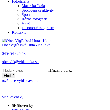
Fotogaléria
Materská škola
Spoločenské aktivity
Šport
Rôzne fotografie
Videá
Historické fotografie
Kontakty
Obec
Vígľašská Huta - Kalinka
045/ 540 25 58
obecvhk@vhkalinka.sk
Hľadaný výraz
Hľadať
rozšírené vyhľadávanie
SK
Slovensky
SK
Slovensky
EN
English