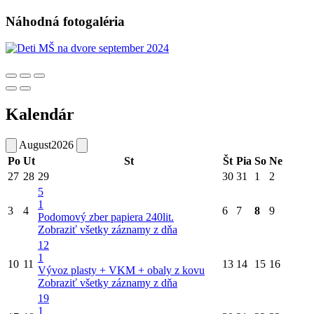
Náhodná fotogaléria
Kalendár
August
2026
Po
Ut
St
Št
Pia
So
Ne
27
28
29
30
31
1
2
5
1
3
4
6
7
8
9
Podomový zber papiera 240lit.
Zobraziť všetky záznamy z dňa
12
1
10
11
13
14
15
16
Vývoz plasty + VKM + obaly z kovu
Zobraziť všetky záznamy z dňa
19
1