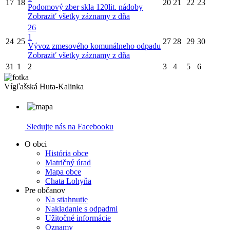
17
18
20
21
22
23
Podomový zber skla 120lit. nádoby
Zobraziť všetky záznamy z dňa
26
1
24
25
27
28
29
30
Vývoz zmesového komunálneho odpadu
Zobraziť všetky záznamy z dňa
31
1
2
3
4
5
6
Vígľašská Huta-Kalinka
Sledujte nás na Facebooku
O obci
História obce
Matričný úrad
Mapa obce
Chata Lohyňa
Pre občanov
Na stiahnutie
Nakladanie s odpadmi
Užitočné informácie
Oznamy