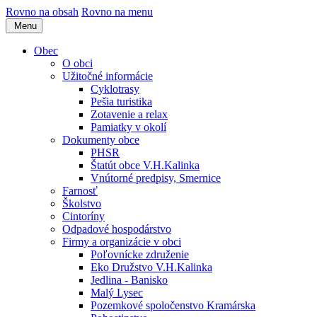
Rovno na obsah
Rovno na menu
Menu
Obec
O obci
Užitočné informácie
Cyklotrasy
Pešia turistika
Zotavenie a relax
Pamiatky v okolí
Dokumenty obce
PHSR
Štatút obce V.H.Kalinka
Vnútorné predpisy, Smernice
Farnosť
Školstvo
Cintoríny
Odpadové hospodárstvo
Firmy a organizácie v obci
Poľovnícke združenie
Eko Družstvo V.H.Kalinka
Jedlina - Banisko
Malý Lysec
Pozemkové spoločenstvo Kramárska