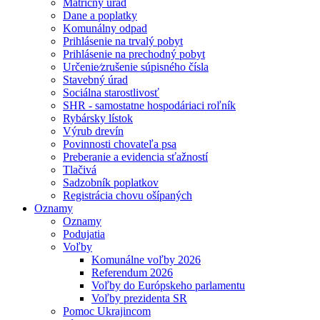
Matričný úrad
Dane a poplatky
Komunálny odpad
Prihlásenie na trvalý pobyt
Prihlásenie na prechodný pobyt
Určenie⁄zrušenie súpisného čísla
Stavebný úrad
Sociálna starostlivosť
SHR - samostatne hospodáriaci roľník
Rybársky lístok
Výrub drevín
Povinnosti chovateľa psa
Preberanie a evidencia sťažností
Tlačivá
Sadzobník poplatkov
Registrácia chovu ošípaných
Oznamy
Oznamy
Podujatia
Voľby
Komunálne voľby 2026
Referendum 2026
Voľby do Európskeho parlamentu
Voľby prezidenta SR
Pomoc Ukrajincom