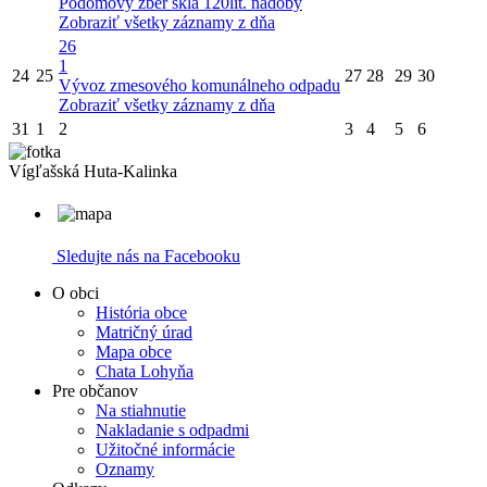
Podomový zber skla 120lit. nádoby
Zobraziť všetky záznamy z dňa
26
1
24
25
27
28
29
30
Vývoz zmesového komunálneho odpadu
Zobraziť všetky záznamy z dňa
31
1
2
3
4
5
6
Vígľašská Huta-Kalinka
Sledujte nás na Facebooku
O obci
História obce
Matričný úrad
Mapa obce
Chata Lohyňa
Pre občanov
Na stiahnutie
Nakladanie s odpadmi
Užitočné informácie
Oznamy