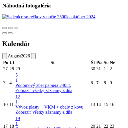
Náhodná fotogaléria
Kalendár
August
2026
Po
Ut
St
Št
Pia
So
Ne
27
28
29
30
31
1
2
5
1
3
4
6
7
8
9
Podomový zber papiera 240lit.
Zobraziť všetky záznamy z dňa
12
1
10
11
13
14
15
16
Vývoz plasty + VKM + obaly z kovu
Zobraziť všetky záznamy z dňa
19
1
17
18
20
21
22
23