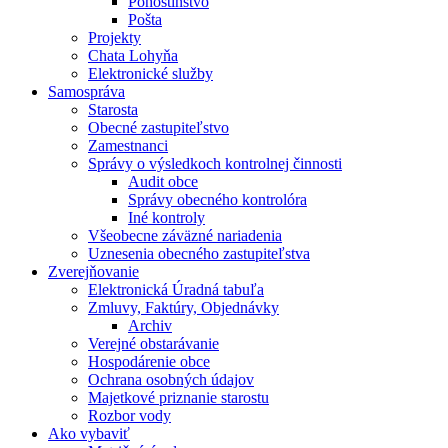
Pohostinstvo
Pošta
Projekty
Chata Lohyňa
Elektronické služby
Samospráva
Starosta
Obecné zastupiteľstvo
Zamestnanci
Správy o výsledkoch kontrolnej činnosti
Audit obce
Správy obecného kontrolóra
Iné kontroly
Všeobecne záväzné nariadenia
Uznesenia obecného zastupiteľstva
Zverejňovanie
Elektronická Úradná tabuľa
Zmluvy, Faktúry, Objednávky
Archiv
Verejné obstarávanie
Hospodárenie obce
Ochrana osobných údajov
Majetkové priznanie starostu
Rozbor vody
Ako vybaviť