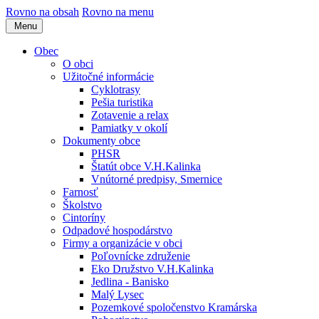
Rovno na obsah
Rovno na menu
Menu
Obec
O obci
Užitočné informácie
Cyklotrasy
Pešia turistika
Zotavenie a relax
Pamiatky v okolí
Dokumenty obce
PHSR
Štatút obce V.H.Kalinka
Vnútorné predpisy, Smernice
Farnosť
Školstvo
Cintoríny
Odpadové hospodárstvo
Firmy a organizácie v obci
Poľovnícke združenie
Eko Družstvo V.H.Kalinka
Jedlina - Banisko
Malý Lysec
Pozemkové spoločenstvo Kramárska