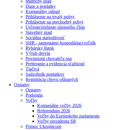
Matričný úrad
Dane a poplatky
Komunálny odpad
Prihlásenie na trvalý pobyt
Prihlásenie na prechodný pobyt
Určenie⁄zrušenie súpisného čísla
Stavebný úrad
Sociálna starostlivosť
SHR - samostatne hospodáriaci roľník
Rybársky lístok
Výrub drevín
Povinnosti chovateľa psa
Preberanie a evidencia sťažností
Tlačivá
Sadzobník poplatkov
Registrácia chovu ošípaných
Oznamy
Oznamy
Podujatia
Voľby
Komunálne voľby 2026
Referendum 2026
Voľby do Európskeho parlamentu
Voľby prezidenta SR
Pomoc Ukrajincom