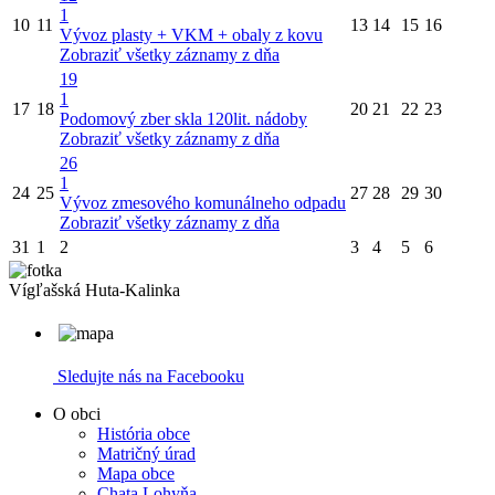
1
10
11
13
14
15
16
Vývoz plasty + VKM + obaly z kovu
Zobraziť všetky záznamy z dňa
19
1
17
18
20
21
22
23
Podomový zber skla 120lit. nádoby
Zobraziť všetky záznamy z dňa
26
1
24
25
27
28
29
30
Vývoz zmesového komunálneho odpadu
Zobraziť všetky záznamy z dňa
31
1
2
3
4
5
6
Vígľašská Huta-Kalinka
Sledujte nás na Facebooku
O obci
História obce
Matričný úrad
Mapa obce
Chata Lohyňa