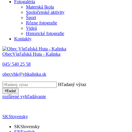
Fotogaléria
Materská škola
Spoločenské aktivity
Šport
Rôzne fotografie
Videá
Historické fotografie
Kontakty
Obec
Vígľašská Huta - Kalinka
045/ 540 25 58
obecvhk@vhkalinka.sk
Hľadaný výraz
Hľadať
rozšírené vyhľadávanie
SK
Slovensky
SK
Slovensky
EN
English