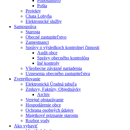
Pohostinstvo
Pošta
Projekty
Chata Lohyňa
Elektronické služby
Samospráva
Starosta
Obecné zastupiteľstvo
Zamestnanci
Správy o výsledkoch kontrolnej činnosti
Audit obce
Správy obecného kontrolóra
Iné kontroly
Všeobecne záväzné nariadenia
Uznesenia obecného zastupiteľstva
Zverejňovanie
Elektronická Úradná tabuľa
Zmluvy, Faktúry, Objednávky
Archiv
Verejné obstarávanie
Hospodárenie obce
Ochrana osobných údajov
Majetkové priznanie starostu
Rozbor vody
Ako vybaviť