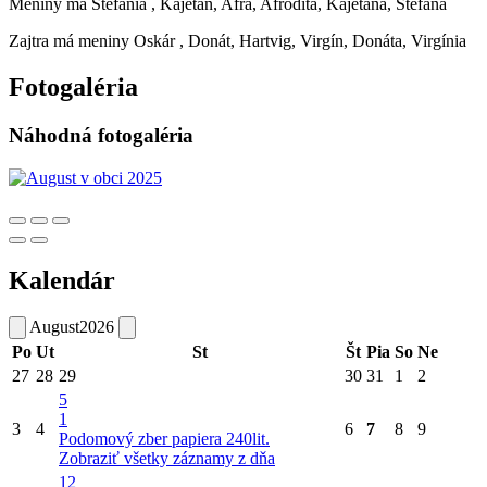
Meniny má
Štefánia
, Kajetán, Afra, Afrodita, Kajetána, Štefana
Zajtra má meniny
Oskár
, Donát, Hartvig, Virgín, Donáta, Virgínia
Fotogaléria
Náhodná fotogaléria
Kalendár
August
2026
Po
Ut
St
Št
Pia
So
Ne
27
28
29
30
31
1
2
5
1
3
4
6
7
8
9
Podomový zber papiera 240lit.
Zobraziť všetky záznamy z dňa
12