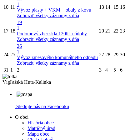
1
10
11
13
14
15
16
Vývoz plasty + VKM + obaly z kovu
Zobraziť všetky záznamy z dňa
19
1
17
18
20
21
22
23
Podomový zber skla 120lit. nádoby
Zobraziť všetky záznamy z dňa
26
1
24
25
27
28
29
30
Vývoz zmesového komunálneho odpadu
Zobraziť všetky záznamy z dňa
31
1
2
3
4
5
6
Vígľašská Huta-Kalinka
Sledujte nás na Facebooku
O obci
História obce
Matričný úrad
Mapa obce
Chata Lohyňa