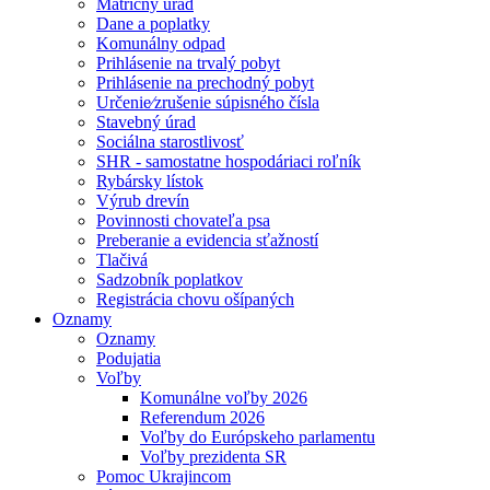
Matričný úrad
Dane a poplatky
Komunálny odpad
Prihlásenie na trvalý pobyt
Prihlásenie na prechodný pobyt
Určenie⁄zrušenie súpisného čísla
Stavebný úrad
Sociálna starostlivosť
SHR - samostatne hospodáriaci roľník
Rybársky lístok
Výrub drevín
Povinnosti chovateľa psa
Preberanie a evidencia sťažností
Tlačivá
Sadzobník poplatkov
Registrácia chovu ošípaných
Oznamy
Oznamy
Podujatia
Voľby
Komunálne voľby 2026
Referendum 2026
Voľby do Európskeho parlamentu
Voľby prezidenta SR
Pomoc Ukrajincom