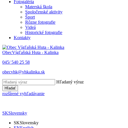
Fotogaléria
Materská škola
Spoločenské aktivity
Šport
Rôzne fotografie
Videá
Historické fotografie
Kontakty
Obec
Vígľašská Huta - Kalinka
045/ 540 25 58
obecvhk@vhkalinka.sk
Hľadaný výraz
Hľadať
rozšírené vyhľadávanie
SK
Slovensky
SK
Slovensky
EN
English