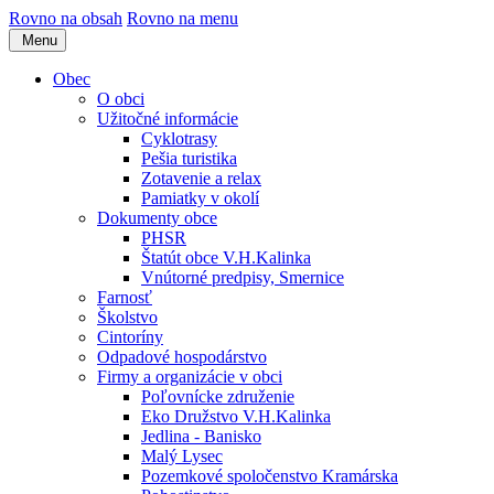
Rovno na obsah
Rovno na menu
Menu
Obec
O obci
Užitočné informácie
Cyklotrasy
Pešia turistika
Zotavenie a relax
Pamiatky v okolí
Dokumenty obce
PHSR
Štatút obce V.H.Kalinka
Vnútorné predpisy, Smernice
Farnosť
Školstvo
Cintoríny
Odpadové hospodárstvo
Firmy a organizácie v obci
Poľovnícke združenie
Eko Družstvo V.H.Kalinka
Jedlina - Banisko
Malý Lysec
Pozemkové spoločenstvo Kramárska