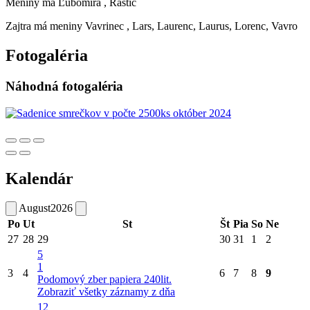
Meniny má
Ľubomíra
, Rastic
Zajtra má meniny
Vavrinec
, Lars, Laurenc, Laurus, Lorenc, Vavro
Fotogaléria
Náhodná fotogaléria
Kalendár
August
2026
Po
Ut
St
Št
Pia
So
Ne
27
28
29
30
31
1
2
5
1
3
4
6
7
8
9
Podomový zber papiera 240lit.
Zobraziť všetky záznamy z dňa
12