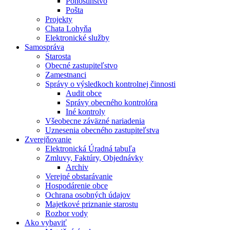
Pohostinstvo
Pošta
Projekty
Chata Lohyňa
Elektronické služby
Samospráva
Starosta
Obecné zastupiteľstvo
Zamestnanci
Správy o výsledkoch kontrolnej činnosti
Audit obce
Správy obecného kontrolóra
Iné kontroly
Všeobecne záväzné nariadenia
Uznesenia obecného zastupiteľstva
Zverejňovanie
Elektronická Úradná tabuľa
Zmluvy, Faktúry, Objednávky
Archiv
Verejné obstarávanie
Hospodárenie obce
Ochrana osobných údajov
Majetkové priznanie starostu
Rozbor vody
Ako vybaviť